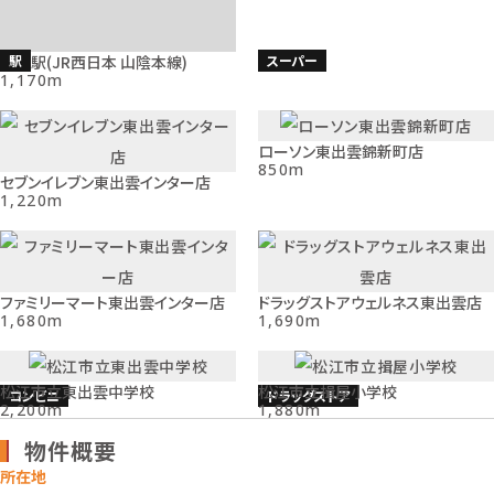
駅
スーパー
揖屋駅(JR西日本 山陰本線)
1,170m
ローソン東出雲錦新町店
850m
セブンイレブン東出雲インター店
1,220m
コンビニ
コンビニ
ファミリーマート東出雲インター店
ドラッグストアウェルネス東出雲店
1,680m
1,690m
松江市立東出雲中学校
松江市立揖屋小学校
コンビニ
ドラッグストア
2,200m
1,880m
物件概要
所在地