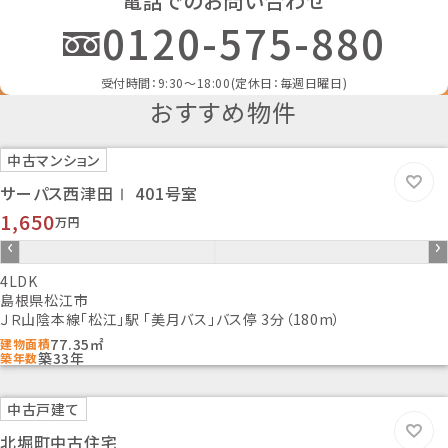
電話でのお問い合わせ
所有権
0120-575-880
都市計画
市街化区域
用途地域
受付時間：9:30～18:00(定休日：毎週日曜日)
1種住居
おすすめ物件
地勢
-
中古マンション
建ぺい率
60％
サーパス西津田Ⅰ 401号室
容積率
1,650
万円
200％
接道状況
一方道路
4LDK
島根県松江市
地目
ＪＲ山陰本線「松江」駅 「美月バス」バス停 3分（180m）
宅地
77.35㎡
建物面積
セットバック
築33年
築年数
-
国土法届出
中古戸建て
-
建築確認番号
北堀町中古住宅