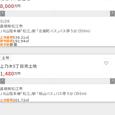
第07-860号
8,000
万円
条件等
-
3LDK
現況
島根県松江市
建築中
ＪＲ山陰本線「松江」駅 「北堀町バス」バス停 5分（350m）
借地期間/地代(月額)
536.21㎡
土地面積
--/-
192.94㎡
建物面積
新築
築年数
権利金
-
敷金/保証金
土地
-/-
上乃木5丁目売土地
維持費等
1,480
万円
-
その他一時金
引渡し
島根県松江市
指定有
ＪＲ山陰本線「松江」駅 「桧山バス」バス停 5分（350m）
取引態様
201.72㎡
土地面積
仲介
情報更新日