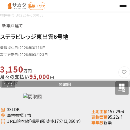
物件番号:B02266-000058
お探しの種別を選択
STEP 1
新築戸建て
ステラビレッジ東出雲6号地
情報提供日:2026年3月16日
検索方法を選択
STEP 2
次回更新日:2026年03月23日
3,150
エリア
学区
地図
から
さがす
から
さがす
から
さがす
万円
95,000
月々の支払い
円
間取図
外観
1 / 2
一覧
3SLDK
土地面積
157.29㎡
島根県松江市
建物面積
95.22㎡
ＪＲ山陰本線「揖屋」駅 徒歩17分（1,360m）
築年数
新築