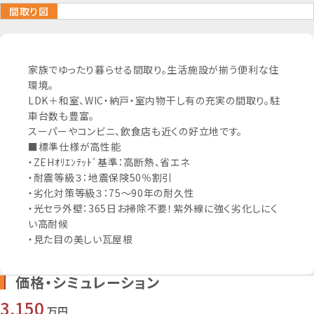
間取り図
家族でゆったり暮らせる間取り。生活施設が揃う便利な住
環境。
LDK＋和室、WIC・納戸・室内物干し有の充実の間取り。駐
車台数も豊富。
外観
スーパーやコンビニ、飲食店も近くの好立地です。
■標準仕様が高性能
・ZEHｵﾘｴﾝﾃｯﾄﾞ基準：高断熱、省エネ
間取図
・耐震等級３：地震保険50％割引
・劣化対策等級３：75～90年の耐久性
・光セラ外壁：365日お掃除不要！紫外線に強く劣化しにく
い高耐候
・見た目の美しい瓦屋根
価格・シミュレーション
3,150
万円