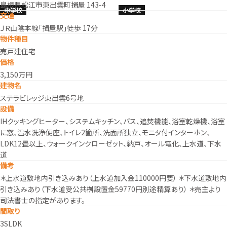
島根県松江市東出雲町揖屋 143-4
中学校
小学校
交通
ＪＲ山陰本線「揖屋駅」徒歩 17分
物件種目
売戸建住宅
価格
3,150万円
建物名
ステラビレッジ東出雲6号地
設備
IHクッキングヒーター、システムキッチン、バス、追焚機能、浴室乾燥機、浴室
に窓、温水洗浄便座、トイレ2箇所、洗面所独立、モニタ付インターホン、
LDK12畳以上、ウォークインクローゼット、納戸、オール電化、上水道、下水
道
備考
＊上水道敷地内引き込みあり（上水道加入金110000円要） ＊下水道敷地内
引き込みあり（下水道受公共桝設置金59770円別途精算あり） ＊売主より
司法書士の指定があります。
間取り
3SLDK