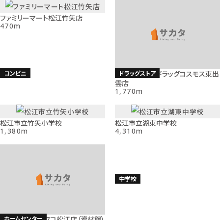
ファミリーマート松江竹矢店
470m
コンビニ
ドラッグストア
ディスカウントドラッグコスモス東出
雲店
1,770m
松江市立竹矢小学校
松江市立湖東中学校
1,380m
4,310m
小学校
中学校
ホームセンター
ホームプラザナフコ松江店（資材館）