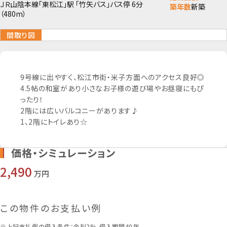
ＪＲ山陰本線「東松江」駅 「竹矢バス」バス停 6分
築年数
新築
（480m）
間取り図
9号線に出やすく、松江市街・米子方面へのアクセス良好◎
4.5帖の和室があり小さなお子様の遊び場やお昼寝にもぴ
リビング
ったり！
2階には広いバルコニーがあります♪
1、2階にトイレあり☆
間取図
キッチン
価格・シミュレーション
2,490
万円
室内
リビング
この物件のお支払い例
※上記支払例の借入条件：金利2%、借入期間40年