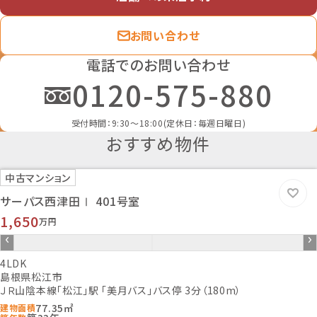
木造
土地権利
お問い合わせ
所有権
都市計画
電話でのお問い合わせ
市街化区域
0120-575-880
用途地域
1種住居
地勢
受付時間：9:30～18:00(定休日：毎週日曜日)
-
おすすめ物件
建ぺい率
60％
中古マンション
容積率
200％
サーパス西津田Ⅰ 401号室
接道状況
1,650
万円
一方道路
地目
4LDK
宅地
島根県松江市
セットバック
ＪＲ山陰本線「松江」駅 「美月バス」バス停 3分（180m）
-
77.35㎡
建物面積
国土法届出