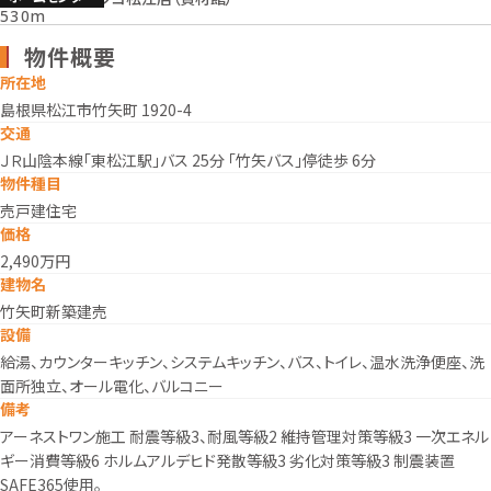
530m
物件概要
所在地
島根県松江市竹矢町 1920-4
交通
ＪＲ山陰本線「東松江駅」バス 25分 「竹矢バス」停徒歩 6分
物件種目
売戸建住宅
価格
2,490万円
建物名
竹矢町新築建売
設備
給湯、カウンターキッチン、システムキッチン、バス、トイレ、温水洗浄便座、洗
面所独立、オール電化、バルコニー
備考
アーネストワン施工 耐震等級3、耐風等級2 維持管理対策等級3 一次エネル
ギー消費等級6 ホルムアルデヒド発散等級3 劣化対策等級3 制震装置
SAFE365使用。