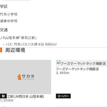
学区
竹矢小学校
湖東中学校
交通
ＪＲ山陰本線「東松江駅」
バス: 竹矢バスバス停 6分（480m）
周辺環境
フーズマーケットホック揖屋店
3,490m
駅
スーパー
東松江駅(JR西日本 山陰本線)
1,050m