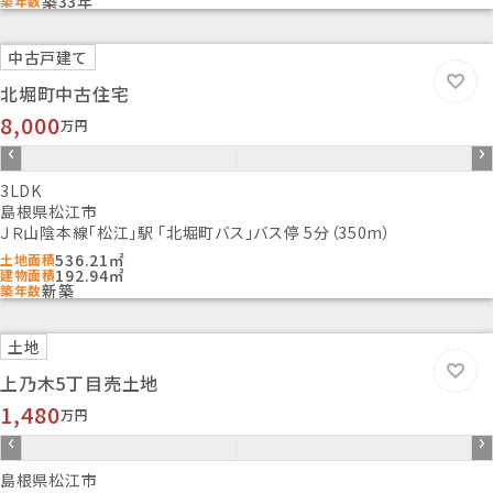
築33年
築年数
-
建築確認番号
中古戸建て
第R07SHC105261号
北堀町中古住宅
条件等
8,000
-
万円
現況
築後未入居
3LDK
借地期間/地代(月額)
島根県松江市
--/-
ＪＲ山陰本線「松江」駅 「北堀町バス」バス停 5分（350m）
権利金
536.21㎡
土地面積
-
192.94㎡
建物面積
新築
築年数
敷金/保証金
-/-
維持費等
土地
-
上乃木5丁目売土地
その他一時金
1,480
万円
引渡し
相談
取引態様
島根県松江市