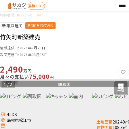
物件番号:B02266-000047
お探しの種別を選択
STEP 1
新築戸建て
竹矢町新築建売
情報提供日:2026年7月29日
検索方法を選択
STEP 2
次回更新日:2026年08月05日
2,490
エリア
学区
地図
から
さがす
から
さがす
から
さがす
万円
75,000
月々の支払い
円
バルコニー
リビング
キッチン
リビング
リビング
間取図
室内
洗面
1 / 8
一覧
4LDK
島根県松江市
土地面積
202.49㎡
建物面積
108.3㎡