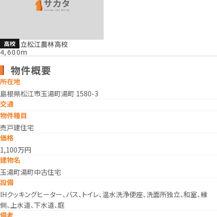
高校
島根県立松江農林高校
4,600m
物件概要
所在地
島根県松江市玉湯町湯町 1580-3
交通
物件種目
売戸建住宅
価格
1,100万円
建物名
玉湯町湯町中古住宅
設備
IHクッキングヒーター、バス、トイレ、温水洗浄便座、洗面所独立、和室、縁
側、上水道、下水道、庭
備考