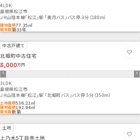
4LDK
国土法届出
島根県松江市
-
ＪＲ山陰本線「松江」駅 「美月バス」バス停 3分（180m）
建築確認番号
77.35㎡
建物面積
-
築33年
築年数
条件等
-
中古戸建て
現況
北堀町中古住宅
空
8,000
借地期間/地代(月額)
万円
--/-
権利金
3LDK
-
島根県松江市
敷金/保証金
ＪＲ山陰本線「松江」駅 「北堀町バス」バス停 5分（350m）
-/-
536.21㎡
土地面積
維持費等
192.94㎡
建物面積
新築
築年数
-
その他一時金
土地
引渡し
相談
上乃木5丁目売土地