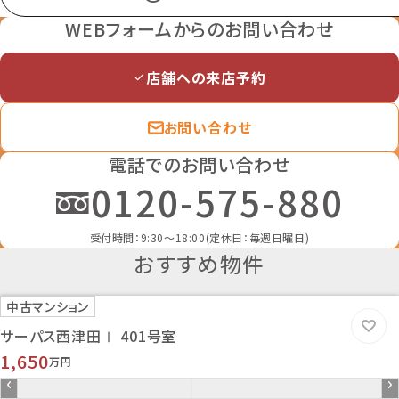
建物構造
WEBフォームからのお問い合わせ
木造
土地権利
所有権
店舗への来店予約
都市計画
市街化区域
お問い合わせ
用途地域
2種住居
電話でのお問い合わせ
地勢
0120-575-880
-
建ぺい率
60％
受付時間：9:30～18:00(定休日：毎週日曜日)
容積率
おすすめ物件
200％
接道状況
中古マンション
一方道路
サーパス西津田Ⅰ 401号室
地目
宅地
1,650
万円
セットバック
-