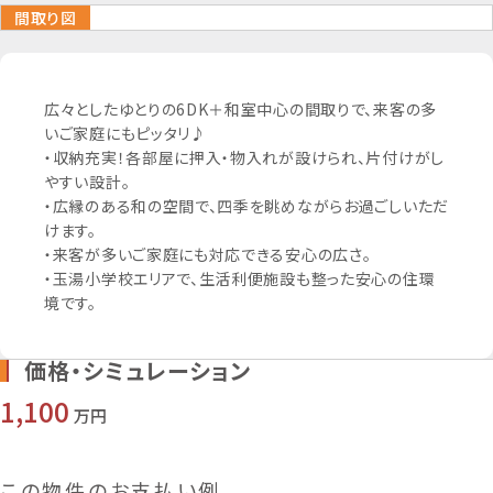
間取り図
広々としたゆとりの6DK＋和室中心の間取りで、来客の多
いご家庭にもピッタリ♪
・収納充実！各部屋に押入・物入れが設けられ、片付けがし
やすい設計。
・広縁のある和の空間で、四季を眺めながらお過ごしいただ
けます。
・来客が多いご家庭にも対応できる安心の広さ。
外観
・玉湯小学校エリアで、生活利便施設も整った安心の住環
境です。
間取図
価格・シミュレーション
和室
1,100
万円
収納
この物件のお支払い例