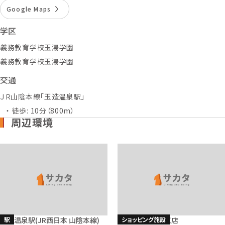
Google Maps
学区
義務教育学校玉湯学園
義務教育学校玉湯学園
交通
ＪＲ山陰本線「玉造温泉駅」
徒歩: 10分（800m）
周辺環境
駅
ショッピング施設
玉造温泉駅(JR西日本 山陰本線)
スポーツデポ松江店