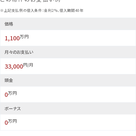
リビング
※上記支払例の借入条件：金利2%、借入期間40年
和室
価格
縁側
1,100
万円
リビング
月々のお支払い
33,000
円/月
キッチン
頭金
収納
0
万円
バス
ボーナス
トイレ
0
万円
洗面