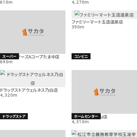
610m
4,270m
ファミリーマート玉造温泉店
390m
スーパー
コンビニ
JAファーマーズAコープたまゆ店
690m
ドラッグストアウェルネス乃白店
4,320m
ドラッグストア
ホームセンター
エディオン田和山店
4,310m