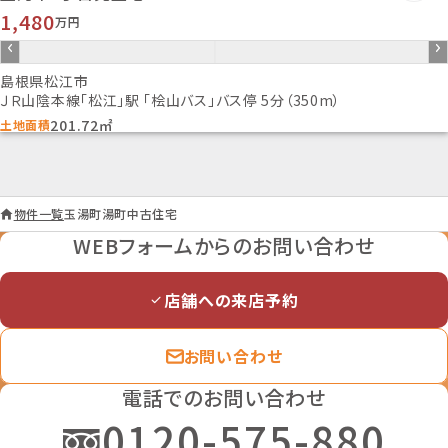
取引態様
1,480
万円
仲介
情報更新日
2026年4月30日
島根県松江市
ＪＲ山陰本線「松江」駅 「桧山バス」バス停 5分（350m）
次回更新予定日
201.72㎡
土地面積
2026年05月07日
物件一覧
玉湯町湯町中古住宅
WEBフォームからのお問い合わせ
店舗への来店予約
お問い合わせ
電話でのお問い合わせ
0120-575-880