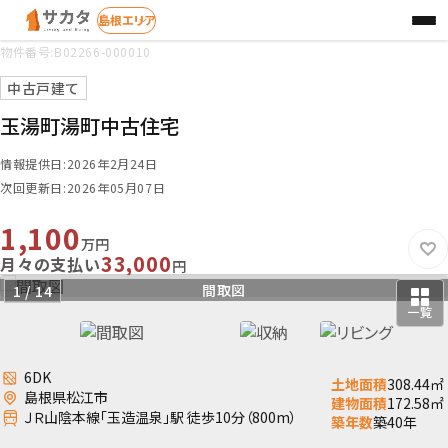
物件番号:B02266-000010
お探しの種別を選択
STEP 1
中古戸建て
玉湯町湯町中古住宅
情報提供日:2026年2月24日
検索方法を選択
STEP 2
次回更新日:2026年05月07日
1,100
エリア
学区
地図
から
さがす
から
さがす
から
さがす
万円
33,000
月々の支払い
円
リビング
リビング
キッチン
間取図
トイレ
外観
和室
収納
和室
縁側
収納
洗面
玄関
バス
2 / 14
一覧
6DK
土地面積
308.44㎡
島根県松江市
建物面積
172.58㎡
ＪＲ山陰本線「玉造温泉」駅 徒歩10分（800m）
築年数
築40年